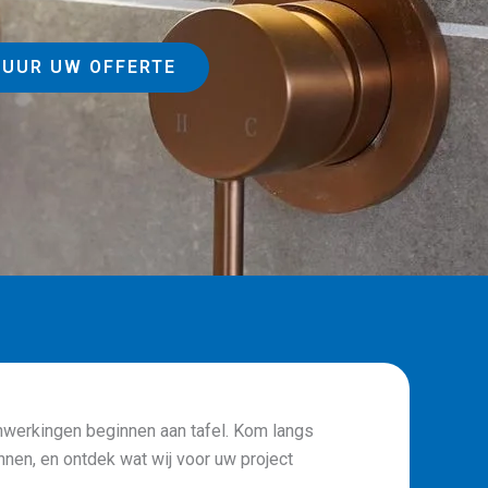
 UUR UW OFFERTE
werkingen beginnen aan tafel. Kom langs
nnen, en ontdek wat wij voor uw project