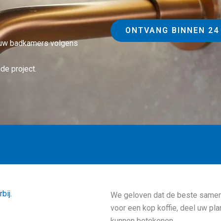
ONTVANG BINNEN 24
n uw badkamers volgens
de project.
bij.
We geloven dat de beste samen
voor een kop koffie, deel uw pla
kunnen betekenen.