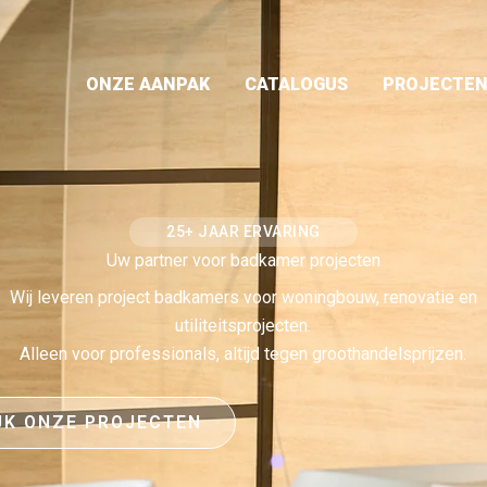
ONZE AANPAK
CATALOGUS
PROJECTE
25+ JAAR ERVARING
Uw partner voor badkamer projecten
Wij leveren project badkamers voor woningbouw, renovatie en
utiliteitsprojecten.
Alleen voor professionals, altijd tegen groothandelsprijzen.
JK ONZE PROJECTEN